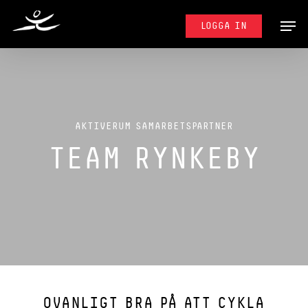
Skip
MENU
to
LOGGA IN
main
content
AKTIVERUM SAMARBETSPARTNER
TEAM RYNKEBY
OVANLIGT BRA PÅ ATT CYKLA