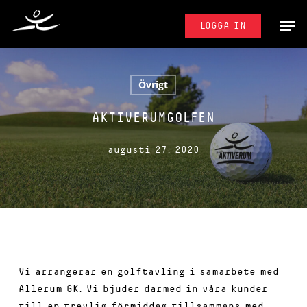
Skip
MENU
to
LOGGA IN
main
content
Övrigt
AKTIVERUMGOLFEN
augusti 27, 2020
Vi arrangerar en golftävling i samarbete med
Allerum GK. Vi bjuder därmed in våra kunder
till en trevlig förmiddag tillsammans med